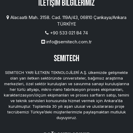
İletişim Bilgilerimiz
Alacaatlı Mah. 3158. Cad. 119A/43, 06810 Çankaya/Ankara
TÜRKİYE
+90 533 021 84 74
info@semitech.com.tr
SEMITECH
SEMITECH YARI İLETKEN TEKNOLOJİLERİ A.Ş. ülkemizde gelişmekte
olan yarı iletken sektöründe üniversiteler, bağımsız araştırma
merkezleri, özel sektör kuruluşları ve savunma sanayi kuruluşlarına
her türlü altyapı, mikro-nano fabrikasyon proses ekipmanları,
karakterizasyon/ölçüm ekipmanları ve proses sarfların satışı, temini
ve teknik servisleri konusunda hizmet vermek için Ankara’da
kurulmuştur. Toplamda 30 yılı aşan ulusal ve uluslararası proje
tecrübemizi Türkiye’deki müşterilerimizle paylaşmaktan mutluluk
duyuyoruz.