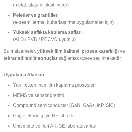
(metal, alaşım, oksit, nitrür)
Peletler ve granüller
(e-beam, termal buharlaştırma uygulamaları için)
Yüksek saflıkta kaplama safları
(ALD / PVD / PECVD uyumlu)
Bu malzemeler,
yüksek film kalitesi
,
proses kararlılığı
ve
tekrar edilebilir sonuçlar
sağlamak üzere seçilmektedir.
Uygulama Alanları
Yarı iletken ince film kaplama prosesleri
MEMS ve sensör üretimi
Compound semiconductor (GaN, GaAs, InP, SiC)
Güç elektroniği ve RF cihazlar
Üniversite ve ileri AR-GE laboratuvarları