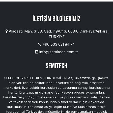
İletişim Bilgilerimiz
Alacaatlı Mah. 3158. Cad. 119A/43, 06810 Çankaya/Ankara
TÜRKİYE
+90 533 021 84 74
info@semitech.com.tr
SEMITECH
SEMITECH YARI İLETKEN TEKNOLOJİLERİ A.Ş. ülkemizde gelişmekte
olan yarı iletken sektöründe üniversiteler, bağımsız araştırma
merkezleri, özel sektör kuruluşları ve savunma sanayi kuruluşlarına
her türlü altyapı, mikro-nano fabrikasyon proses ekipmanları,
karakterizasyon/ölçüm ekipmanları ve proses sarfların satışı, temini
ve teknik servisleri konusunda hizmet vermek için Ankara’da
kurulmuştur. Toplamda 30 yılı aşan ulusal ve uluslararası proje
tecrübemizi Türkiye’deki müşterilerimizle paylaşmaktan mutluluk