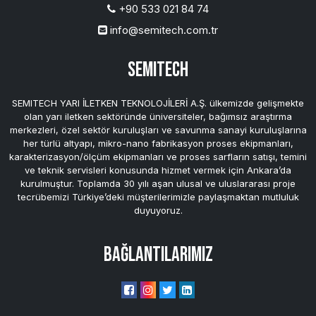
+90 533 021 84 74
info@semitech.com.tr
SEMITECH
SEMITECH YARI İLETKEN TEKNOLOJİLERİ A.Ş. ülkemizde gelişmekte
olan yarı iletken sektöründe üniversiteler, bağımsız araştırma
merkezleri, özel sektör kuruluşları ve savunma sanayi kuruluşlarına
her türlü altyapı, mikro-nano fabrikasyon proses ekipmanları,
karakterizasyon/ölçüm ekipmanları ve proses sarfların satışı, temini
ve teknik servisleri konusunda hizmet vermek için Ankara’da
kurulmuştur. Toplamda 30 yılı aşan ulusal ve uluslararası proje
tecrübemizi Türkiye’deki müşterilerimizle paylaşmaktan mutluluk
duyuyoruz.
Bağlantılarımız