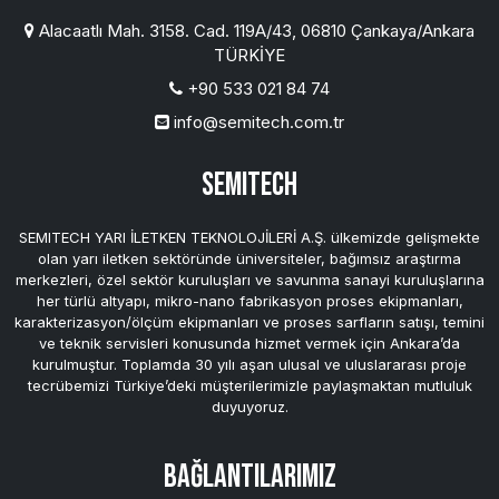
Alacaatlı Mah. 3158. Cad. 119A/43, 06810 Çankaya/Ankara
TÜRKİYE
+90 533 021 84 74
info@semitech.com.tr
SEMITECH
SEMITECH YARI İLETKEN TEKNOLOJİLERİ A.Ş. ülkemizde gelişmekte
olan yarı iletken sektöründe üniversiteler, bağımsız araştırma
merkezleri, özel sektör kuruluşları ve savunma sanayi kuruluşlarına
her türlü altyapı, mikro-nano fabrikasyon proses ekipmanları,
karakterizasyon/ölçüm ekipmanları ve proses sarfların satışı, temini
ve teknik servisleri konusunda hizmet vermek için Ankara’da
kurulmuştur. Toplamda 30 yılı aşan ulusal ve uluslararası proje
tecrübemizi Türkiye’deki müşterilerimizle paylaşmaktan mutluluk
duyuyoruz.
Bağlantılarımız