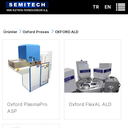
TR
EN
Ürünler
Oxford Proses
OXFORD ALD
Oxford PlasmaPro
Oxford FlexAL ALD
ASP