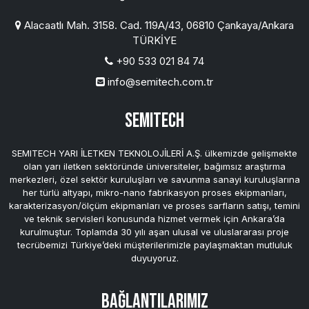
Alacaatlı Mah. 3158. Cad. 119A/43, 06810 Çankaya/Ankara
TÜRKİYE
+90 533 021 84 74
info@semitech.com.tr
SEMITECH
SEMITECH YARI İLETKEN TEKNOLOJİLERİ A.Ş. ülkemizde gelişmekte
olan yarı iletken sektöründe üniversiteler, bağımsız araştırma
merkezleri, özel sektör kuruluşları ve savunma sanayi kuruluşlarına
her türlü altyapı, mikro-nano fabrikasyon proses ekipmanları,
karakterizasyon/ölçüm ekipmanları ve proses sarfların satışı, temini
ve teknik servisleri konusunda hizmet vermek için Ankara’da
kurulmuştur. Toplamda 30 yılı aşan ulusal ve uluslararası proje
tecrübemizi Türkiye’deki müşterilerimizle paylaşmaktan mutluluk
duyuyoruz.
Bağlantılarımız