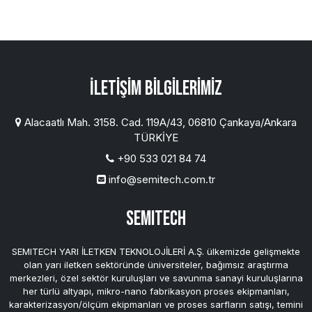
İletişim Bilgilerimiz
Alacaatlı Mah. 3158. Cad. 119A/43, 06810 Çankaya/Ankara
TÜRKİYE
+90 533 021 84 74
info@semitech.com.tr
SEMITECH
SEMITECH YARI İLETKEN TEKNOLOJİLERİ A.Ş. ülkemizde gelişmekte
olan yarı iletken sektöründe üniversiteler, bağımsız araştırma
merkezleri, özel sektör kuruluşları ve savunma sanayi kuruluşlarına
her türlü altyapı, mikro-nano fabrikasyon proses ekipmanları,
karakterizasyon/ölçüm ekipmanları ve proses sarfların satışı, temini