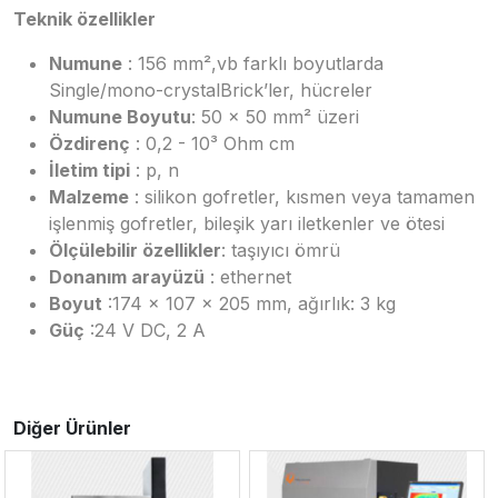
Teknik özellikler
Numune
: 156 mm²,vb farklı boyutlarda
Single/mono-crystalBrick’ler, hücreler
Numune Boyutu
: 50 x 50 mm² üzeri
Özdirenç
: 0,2 - 10³ Ohm cm
İletim tipi
: p, n
Malzeme
: silikon gofretler, kısmen veya tamamen
işlenmiş gofretler, bileşik yarı iletkenler ve ötesi
Ölçülebilir özellikler
: taşıyıcı ömrü
Donanım arayüzü
: ethernet
Boyut
:174 x 107 x 205 mm, ağırlık: 3 kg
Güç
:24 V DC, 2 A
Diğer Ürünler